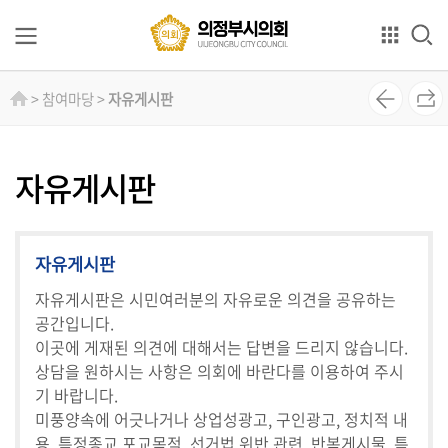
본문으로 바로가기
GNB메뉴 바로가기
의
> 참여마당 >
자유게시판
회
소
개
자유게시판
의
원
자유게시판
소
개
자유게시판은 시민여러분의 자유로운 의견을 공유하는
공간입니다.
상
이곳에 게재된 의견에 대해서는 답변을 드리지 않습니다.
임
상담을 원하시는 사항은 의회에 바란다를 이용하여 주시
위
기 바랍니다.
원
미풍양속에 어긋나거나 상업성광고, 구인광고, 정치적 내
회
용, 특정종교 포교목적, 선거법 위반 관련, 반복게시물, 특