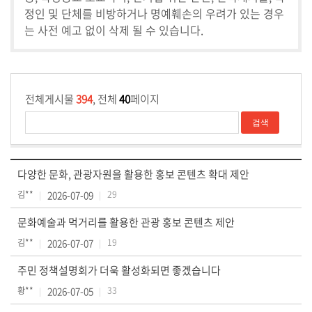
정인 및 단체를 비방하거나 명예훼손의 우려가 있는 경우
의
는 사전 예고 없이 삭제 될 수 있습니다.
회
소
식
전체게시물
394
, 전체
40
페이지
의
원
연
구
다양한 문화, 관광자원을 활용한 홍보 콘텐츠 확대 제안
단
체
김**
2026-07-09
29
문화예술과 먹거리를 활용한 관광 홍보 콘텐츠 제안
회
의
김**
2026-07-07
19
록
주민 정책설명회가 더욱 활성화되면 좋겠습니다
(의
황**
2026-07-05
33
안
정