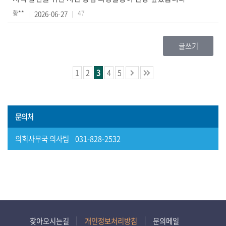
사
황**
2026-06-27
47
이
트
정
글쓰기
보
1
2
3
4
5
문의처
의회사무국 의사팀 031-828-2532
찾아오시는길
개인정보처리방침
문의메일