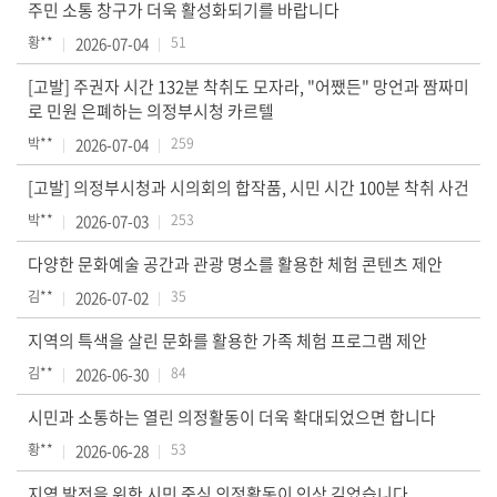
주민 소통 창구가 더욱 활성화되기를 바랍니다
보)
황**
2026-07-04
51
영
[고발] 주권자 시간 132분 착취도 모자라, "어쨌든" 망언과 짬짜미
상
로 민원 은폐하는 의정부시청 카르텔
회
박**
2026-07-04
259
의
록
[고발] 의정부시청과 시의회의 합작품, 시민 시간 100분 착취 사건
박**
2026-07-03
253
참
다양한 문화예술 공간과 관광 명소를 활용한 체험 콘텐츠 제안
여
마
김**
2026-07-02
35
당
지역의 특색을 살린 문화를 활용한 가족 체험 프로그램 제안
정
김**
2026-06-30
84
보
시민과 소통하는 열린 의정활동이 더욱 확대되었으면 합니다
공
황**
개
2026-06-28
53
지역 발전을 위한 시민 중심 의정활동이 인상 깊었습니다