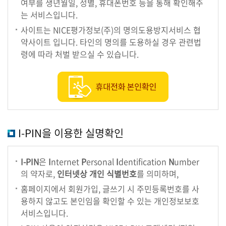
여부를 생년월일, 성별, 휴대폰번호 등을 통해 확인해주
는 서비스입니다.
의
회
사이트는 NICE평가정보(주)의 명의도용방지서비스 협
소
약사이트 입니다. 타인의 명의를 도용하실 경우 관련법
식
령에 따라 처벌 받으실 수 있습니다.
의
원
연
구
단
I-PIN을 이용한 실명확인
체
I-PIN
은
I
nternet
P
ersonal
I
dentification
N
umber
회
의 약자로,
인터넷상 개인 식별번호
를 의미하며,
의
록
홈페이지에서 회원가입, 글쓰기 시 주민등록번호를 사
(의
용하지 않고도 본인임을 확인할 수 있는 개인정보보호
안
서비스입니다.
정