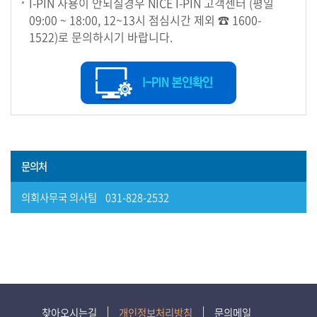
I-PIN 사용이 안되실경우 NICE I-PIN 고객센터 (평일
보)
09:00 ~ 18:00, 12~13시 점심시간 제외 ☎ 1600-
1522)로 문의하시기 바랍니다.
영
상
회
의
록
참
문의처
여
마
의회사무국 의사팀 031-828-2532
당
정
보
공
개
찾아오시는길
개인정보처리방침
문의메일