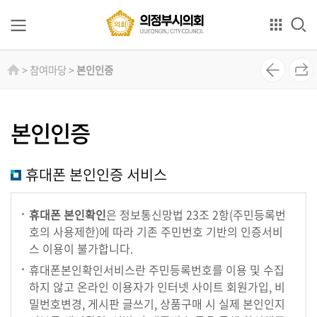
본문으로 바로가기
GNB메뉴 바로가기
의
> 참여마당 >
본인인증
회
소
개
본인인증
의
원
휴대폰 본인인증 서비스
소
개
휴대폰 본인확인
은 정보통신망법 23조 2항(주민등록번
호의 사용제한)에 따라 기존 주민번호 기반의 인증서비
상
스 이용이 불가합니다.
임
휴대폰본인확인서비스란 주민등록번호를 이용 및 수집
위
하지 않고 온라인 이용자가 인터넷 사이트 회원가입, 비
원
밀번호변경, 게시판 글쓰기, 상품구매 시 실제 본인인지
회