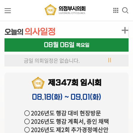
본문으로 바로가기
GNB메뉴 바로가기
의
의사일정
오늘의
회
소
08월 06일
목요일
개
금일 의회일정은 없습니다.
의
원
소
제347회 임시회
개
08.18(화) ~ 09.01(화)
상
임
○ 2026년도 행감 대비 현장방문
위
○ 2026년도 행감 계획서, 증인 채택
원
회
○ 2026년도 제2회 추가경정예산안