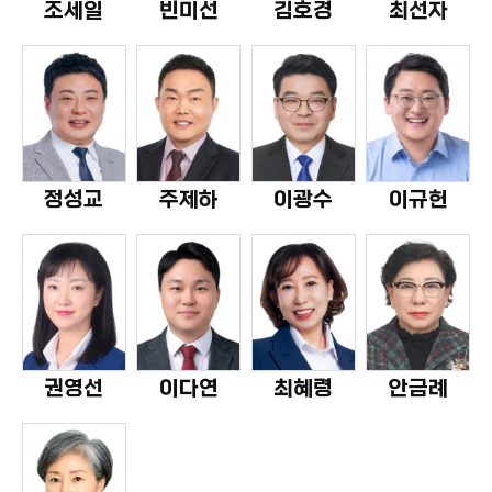
조세일
빈미선
김호경
최선자
정성교
주제하
이광수
이규헌
권영선
이다연
최혜령
안금례