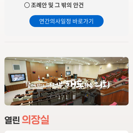
○ 조례안 및 그 밖의 안건
의
회
연간의사일정 바로가기
소
식
의
원
연
구
단
체
회
1/1
의
록
(의
의장실
열린
안
정