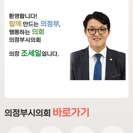
보)
환영합니다!
영
함께
의정부
만드는
,
상
의회
행동하는
회
의정부시의회
의
록
조세일
의장
입니다.
참
여
마
당
정
보
바로가기
의정부시의회
공
개