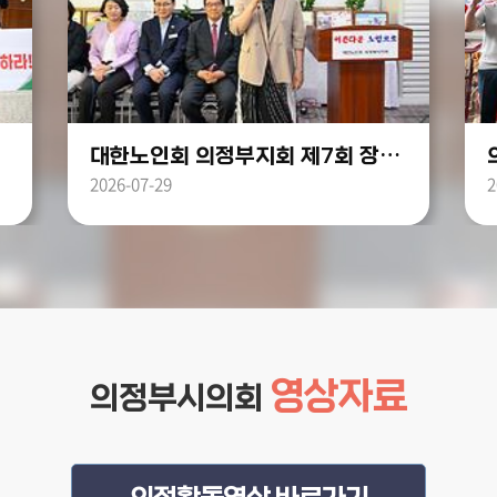
대한노인회 의정부지회 제7회 장학금 전달식
2026-07-29
2
영상자료
의정부시의회