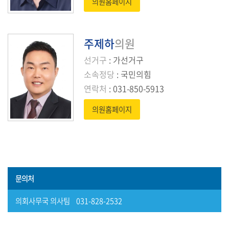
의원홈페이지
보)
영
주제하
의원
상
선거구
: 가선거구
회
의
소속정당
: 국민의힘
록
연락처
: 031-850-5913
참
의원홈페이지
여
마
당
정
문의처
보
공
의회사무국 의사팀 031-828-2532
개