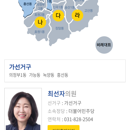
의
회
소
식
의
원
연
가선거구
구
단
의정부1동 가능동 녹양동 흥선동
체
최선자
의원
회
의
선거구
: 가선거구
록
소속정당
: 더불어민주당
(의
연락처
: 031-828-2504
안
정