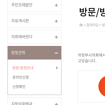
주민조례발안
방문/
자유게시판
> 참여마당 > 
의회에바란다
방청견학
의정부시의회에서는
고있습니다.
방문/방청안내
온라인신청
신청확인
지방의회백과