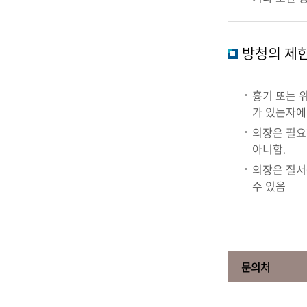
방청의 제
흉기 또는 
가 있는자에
의장은 필요
아니함.
의장은 질서
수 있음
문의처