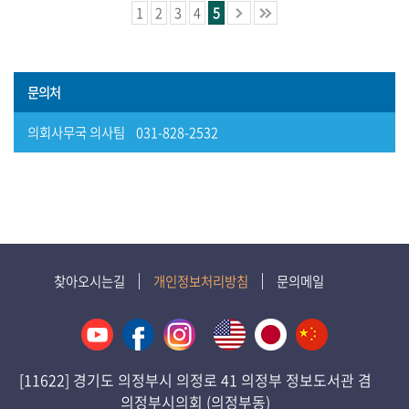
사
1
2
3
4
5
이
트
정
문의처
보
의회사무국 의사팀 031-828-2532
찾아오시는길
개인정보처리방침
문의메일
[11622] 경기도 의정부시 의정로 41 의정부 정보도서관 겸
의정부시의회 (의정부동)