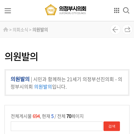
본문으로 바로가기
GNB메뉴 바로가기
의
> 의회소식 >
의원발의
회
소
개
의원발의
의
원
의원발의
| 시민과 함께하는 21세기 의정부선진의회 - 의
소
개
정부시의회
의원발의
입니다.
상
임
위
전체게시물
694
, 현재
5
/ 전체
70
페이지
원
회