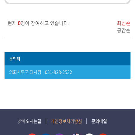
보)
영
현재
0
명이 참여하고 있습니다.
최신순
상
공감순
회
의
록
문의처
참
여
의회사무국 의사팀 031-828-2532
마
당
정
보
공
찾아오시는길
개인정보처리방침
문의메일
개