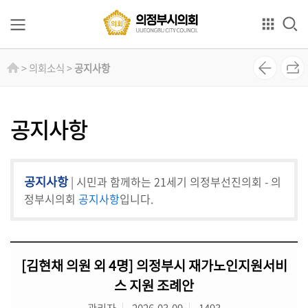
본문으로 바로가기
GNB메뉴 바로가기
의
> 의회소식 >
공지사항
회
소
개
공지사항
의
원
공지사항
| 시민과 함께하는 21세기 의정부선진의회 - 의
소
개
정부시의회
공지사항
입니다.
상
임
[김현채 의원 외 4명] 의정부시 재가노인지원서비
위
원
스 지원 조례안
회
관리자
2026-03-09
1493