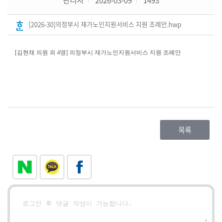
의
[2026-30]의정부시 재가노인지원서비스 지원 조례안.hwp
회
소
식
[김현채 의원 외 4명]
의정부시 재가노인지원서비스 지원 조례안
의
원
연
구
단
목록
체
회
의
록
(의
안
정