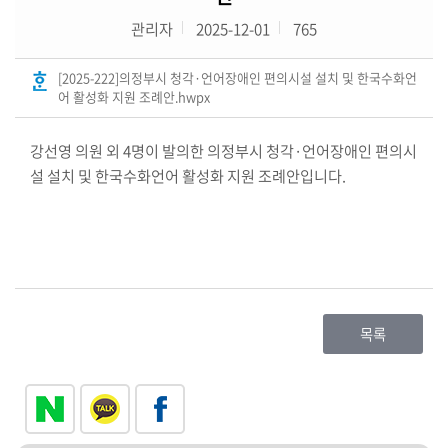
관리자
2025-12-01
765
의
회
[2025-222]의정부시 청각·언어장애인 편의시설 설치 및 한국수화언
소
어 활성화 지원 조례안.hwpx
식
강선영 의원 외 4명이 발의한 의정부시 청각·언어장애인 편의시
의
설 설치 및 한국수화언어 활성화 지원 조례안입니다.
원
연
구
단
체
회
목록
의
록
(의
안
정