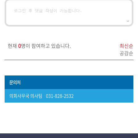
보)
영
상
회
의
현재
0
명이 참여하고 있습니다.
최신순
록
공감순
참
여
마
문의처
당
의회사무국 의사팀 031-828-2532
정
보
공
개