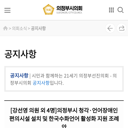
본문으로 바로가기
GNB메뉴 바로가기
의
> 의회소식 >
공지사항
회
소
개
공지사항
의
원
공지사항
| 시민과 함께하는 21세기 의정부선진의회 - 의
소
개
정부시의회
공지사항
입니다.
상
임
[강선영 의원 외 4명]의정부시 청각·언어장애인
위
원
편의시설 설치 및 한국수화언어 활성화 지원 조례
회
안