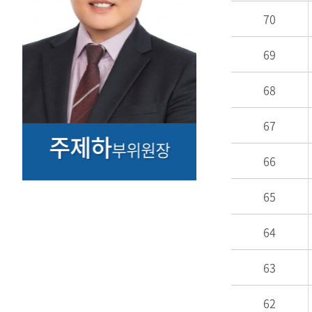
70
69
68
67
주제하
이규헌
부위원장
66
65
64
63
62