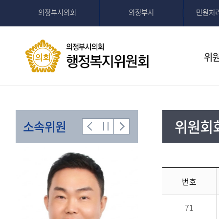
의정부시의회
의정부시
민원처
위
위원회
소속위원
번호
71