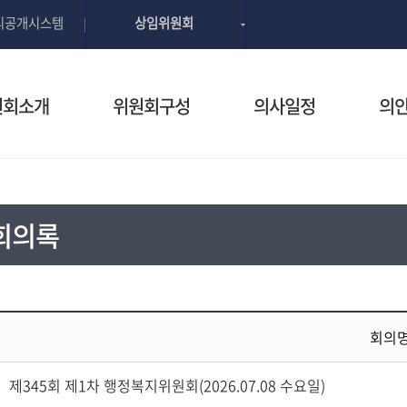
본문으로 바로가기
GNB메뉴 바로가기
리공개시스템
상임위원회
원회소개
위원회구성
의사일정
의
회의록
회의
제345회 제1차 행정복지위원회(2026.07.08 수요일)