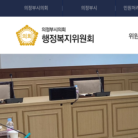
의정부시의회
의정부시
민원처
위