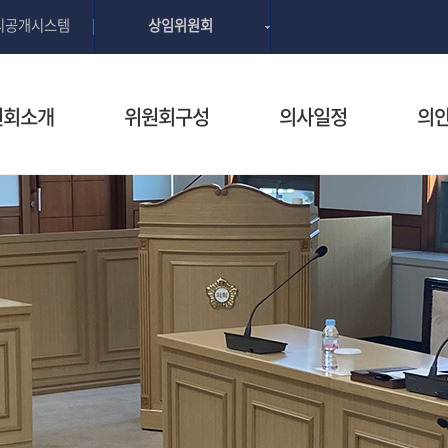
본문으로 바로가기
GNB메뉴 바로가기
리공개시스템
상임위원회
원회소개
위원회구성
의사일정
의