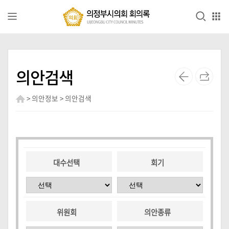
본문으로 바로가기
GNB메뉴 바로가기
전
자
의안검색
회
의
록
> 의안정보 > 의안검색
의
안
정
보
대수선택
회기
영
상
회
위원회
의안종류
의