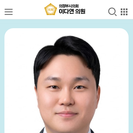
본문으로 바로가기
GNB메뉴 바로가기
의정부시의회
의정부시의회
이다연 의원
이다연 의원
의
원
소
개
의
정
활
동
발
언
회
의
록