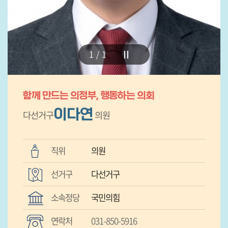
발
언
영
1/1
상
의
원
함께 만드는 의정부, 행동하는 의회
활
이다연
다선거구
의원
동
모
음
직위
의원
선거구
다선거구
소속정당
국민의힘
연락처
031-850-5916