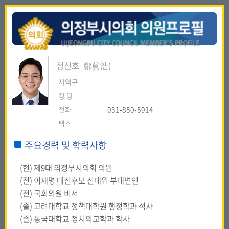
정진호
鄭眞浩)
지역구
정 당
전화
031-850-5914
팩스
주요경력 및 학력사항
(현) 제9대 의정부시의회 의원
(전) 이재명 대선후보 선대위 부대변인
(전) 국회의원 비서
(졸) 고려대학교 정책대학원 행정학과 석사
(졸) 동국대학교 정치외교학과 학사