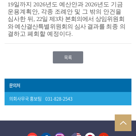
19
일까지
2026
년도 예산안과
2026
년도 기금
운용계획안
,
각종 조례안 및 그 밖의 안건을
심사한 뒤
,
22
일 제
3
차 본회의에서 상임위원회
와 예산결산특별위원회의 심사 결과를
최종 의
결하고 폐회할 예정이다
.
목록
문의처
의회사무국 홍보팀 031-828-2543