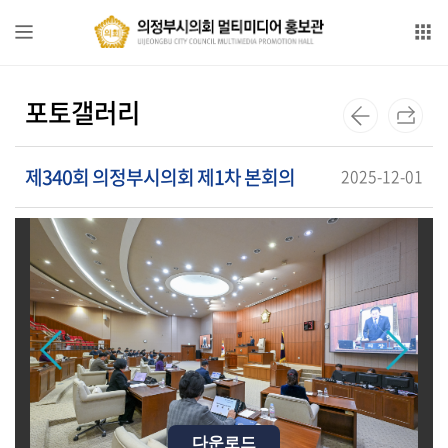
본문으로 바로가기
GNB메뉴 바로가기
포
포토갤러리
토
갤
러
제340회 의정부시의회 제1차 본회의
2025-12-01
리
동
영
상
갤
러
리
의
회
다운로드
다운로드
다운로드
다운로드
다운로드
다운로드
다운로드
다운로드
다운로드