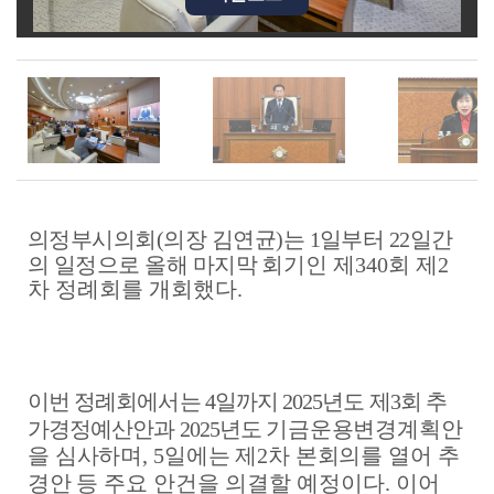
간
행
물
의정부시의회
(
의장 김연균
)
는
1
일부터
22
일간
의 일정으로 올해 마지막
회기인 제
340
회 제
2
차 정례회를 개회했다
.
이번 정례회에서는
4
일까지
2025
년도 제
3
회 추
가경정예산안과
2025
년도
기금운용변경계획안
을 심사하며
, 5
일에는 제
2
차 본회의를 열어 추
경안
등 주요 안건을 의결할 예정이다
.
이어