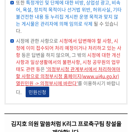
또한
특정개인 및 단체에 대한 비방, 상업성 광고, 비속
어, 욕설, 정치적 목적이나 선거법 위반, 허위사실, 기타
의
불건전한 내용 등 누리집 게시판 운영 목적과 맞지 않
회
는 게시물은 관리자에 의해 임의로 삭제
될 수 있습니
소
다.
식
시정에 관한 사항으로
시청에서 답변해야 할 사항, 시
의
청에 이미 접수되어 처리 예정이거나 처리하고 있는 사
원
항
등은 답변을 하지 않으며, 그 밖의
시정에 대한 개선
연
사항과 일상생활에서의 불편사항, 시청 공무원의 업무
구
태도 관련 등
은
'의정부시청 관계부서에서 처리하여야
단
할 사항으로 의정부시청 홈페이지(www.ui4u.go.kr)
체
열린민원 -> 의정부시에 바란다'
를 이용하시기 바랍니
다.
민원신청
회
의
록
(의
김지호 의원 말씀처럼 K리그 프로축구팀 창설을
안
정