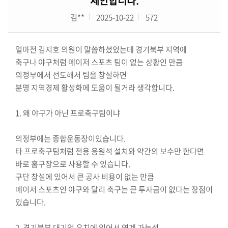
제안합니다.
보)
김**
2025-10-22
572
영
상
얼마전 김지호 의원이 말씀하셨었는데 경기북부 지역에
회
축구나 야구처럼 메이저 스포츠 팀이 없는 상황인 만큼
의
의정부에서 선도해서 팀을 창설하면
록
분명 지역경제 활성화에 도움이 될거라 생각합니다.
참
1. 왜 야구가 아닌 프로축구팀이냐
여
마
의정부에는 종합운동장이있습니다.
당
타 프로축구팀처럼 전용 응원석 설치와 약간의 보수만 한다면
바로 홈구장으로 사용할 수 있습니다.
정
구단 창설에 있어서 큰 공사 비용이 없는 만큼
보
메이저 스포츠인 야구와 달리 축구는 큰 투자금이 없다는 장점이
공
있습니다.
개
2. 경기북부 대기업 유치에 있어서 연계 가능성