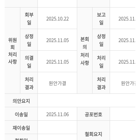
정
회부
보고
의
2025.10.22
2025.11.0
일
일
안
처
상정
상정
본회
위원
2025.11.05
2025.11.0
리
일
일
의
회
결
처리
처리
과
의결
처리
사항
2025.11.05
2025.11.0
사항
일
일
포
토
처리
처리
원안가결
원안가결
의
결과
결과
정
의안요지
위
2025.11.06
이송일
공포번호
원
회
재이송일
회
철회요지
의