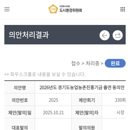
본문으로 바로가기
GNB메뉴 바로가기
위
의안처리결과
원
회
소
개
접수 > 처리중 >
완료
위
↔ 좌우스크롤로 내용을 보실 수 있습니다.
원
회
2026년도 경기도농업농촌진흥기금 출연 동의안
의안명
구
성
2025
339회
의안번호
제안회기
의
2025.10.21
시장
제안(발의)일
제안(발의)자
사
일
대표발의
발의의원