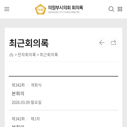
본문으로 바로가기
GNB메뉴 바로가기
전
자
최근회의록
회
의
록
> 전자회의록 > 최근회의록
의
안
정
제342회
개회식
보
본회의
영
2026.03.09 월요일
상
회
제342회
제1차
의