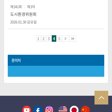
제341회
제3차
도시환경위원회
2026.01.30 금요일
1
2
3
4
5
문의처