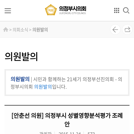
본문으로 바로가기
GNB메뉴 바로가기
의
> 의회소식 >
의원발의
회
소
개
의원발의
의
원
의원발의
| 시민과 함께하는 21세기 의정부선진의회 - 의
소
개
정부시의회
의원발의
입니다.
상
임
[안춘선 의원] 의정부시 성별영향분석평가 조례
위
원
안
회
관리자
2015-11-24
573