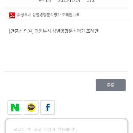
의
의정부시 성별영향분석평가 조례안.pdf
회
소
[안춘선 의원] 의정부시 성별영향분석평가 조례안
식
의
원
연
구
단
체
목록
회
의
록
(의
안
정