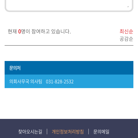
보)
영
상
현재
0
명이 참여하고 있습니다.
최신순
회
공감순
의
록
참
문의처
여
마
의회사무국 의사팀 031-828-2532
당
정
보
공
개
찾아오시는길
개인정보처리방침
문의메일