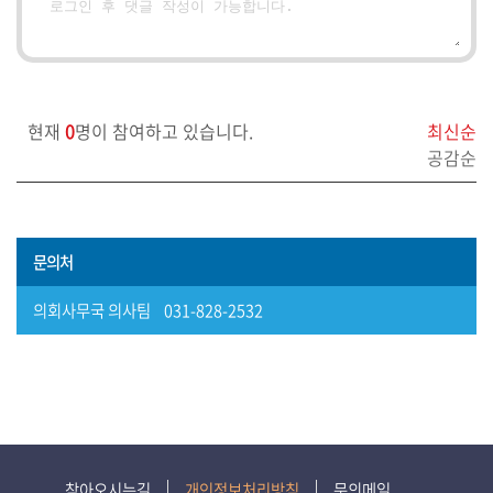
보)
영
상
회
현재
0
명이 참여하고 있습니다.
최신순
의
공감순
록
참
여
문의처
마
의회사무국 의사팀 031-828-2532
당
정
보
공
개
찾아오시는길
개인정보처리방침
문의메일