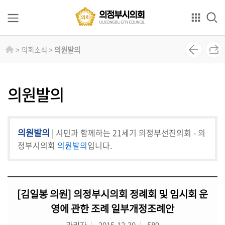
본문으로 바로가기
GNB메뉴 바로가기
의
> 의회소식 >
의원발의
회
소
개
의원발의
의
원
의원발의
| 시민과 함께하는 21세기 의정부선진의회 - 의
소
개
정부시의회
의원발의
입니다.
상
임
[김일봉 의원] 의정부시의회 정례회 및 임시회 운
위
원
영에 관한 조례 일부개정조례안
회
관리자
2015-12-30
589