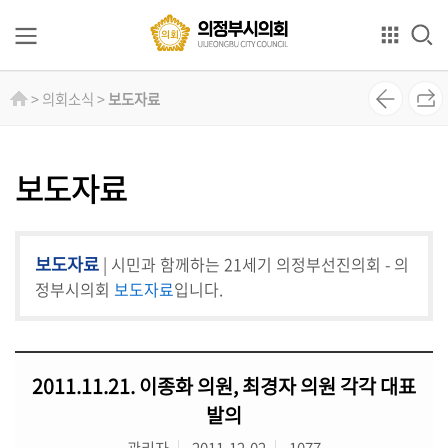
본문으로 바로가기
GNB메뉴 바로가기
의
> 의회소식 >
보도자료
회
소
개
보도자료
의
원
보도자료
| 시민과 함께하는 21세기 의정부선진의회 - 의
소
개
정부시의회
보도자료
입니다.
상
임
2011.11.21. 이종화 의원, 최경자 의원 각각 대표
위
원
발의
회
관리자
2011-12-02
1077