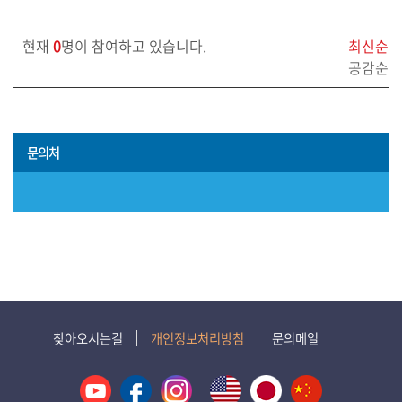
보)
현재
0
명이 참여하고 있습니다.
최신순
영
공감순
상
회
의
록
문의처
참
여
마
당
정
보
찾아오시는길
개인정보처리방침
문의메일
공
개