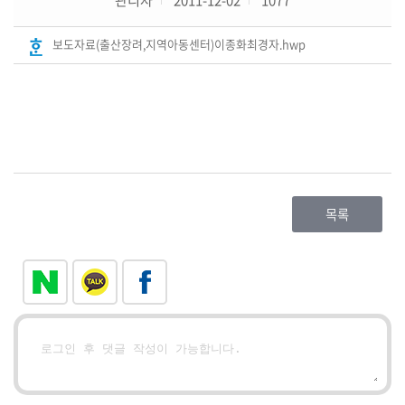
의
보도자료(출산장려,지역아동센터)이종화최경자.hwp
회
소
식
의
원
연
구
목록
단
체
회
의
록
(의
안
정