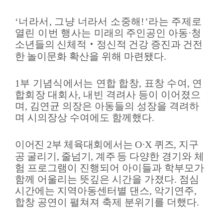
사
이
‘
너라서
,
그냥 너라서 소중해
!’
라는 주제로
트
열린 이번 행사는
미래의 주인공인 아동
·
청
정
소년들의 신체적
‧
정신적 건강 증진과 건전
보
한
놀이문화 확산을 위해 마련됐다
.
1
부 기념식에서는 연합 합창
,
표창 수여
,
연
합회장 대회사
,
내빈
격려사 등이 이어졌으
며
,
김연균 의장은 아동들의 성장을 격려하
며 시의장상 수여에도 함께했다
.
이어진
2
부 체육대회에서는
O·X
퀴즈
,
지구
공 굴리기
,
줄넘기
,
계주
등 다양한 경기와 체
험 프로그램이 진행되어 아이들과 학부모가
함께 어울리는 뜻깊은 시간을 가졌다
.
점심
시간에는 지역아동센터별 댄스
,
악기연주
,
합창 공연이 펼쳐져 축제 분위기를 더했다
.