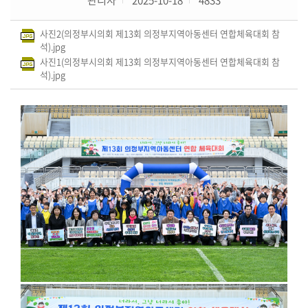
의
사진2(의정부시의회 제13회 의정부지역아동센터 연합체육대회 참
회
석).jpg
소
사진1(의정부시의회 제13회 의정부지역아동센터 연합체육대회 참
식
석).jpg
의
원
연
구
단
체
회
의
록
(의
안
정