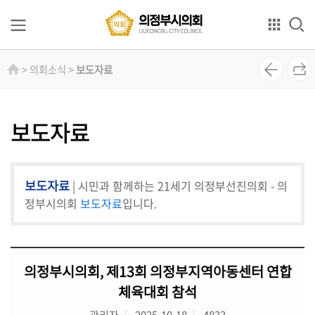
본문으로 바로가기
GNB메뉴 바로가기
의
> 의회소식 >
보도자료
회
소
개
보도자료
의
원
보도자료
| 시민과 함께하는 21세기 의정부선진의회 - 의
소
개
정부시의회
보도자료
입니다.
상
임
의정부시의회, 제13회 의정부지역아동센터 연합
위
원
체육대회 참석
회
관리자
2025-10-18
4833