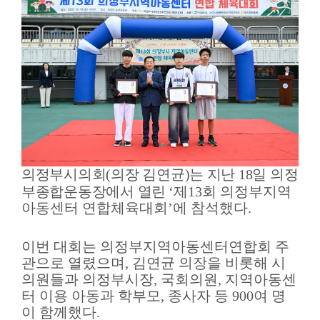
보)
영
상
회
의
록
참
여
의정부시의회
(
의장 김연균
)
는 지난
18
일 의정
마
부종합운동장에서 열린
‘
제
13
회 의정부지역
당
아동센터 연합체육대회
’
에 참석했다
.
정
이번 대회는 의정부지역아동센터연합회 주
보
관으로 열렸으며
,
김연균 의장을 비롯해 시
공
의원들과 의정부시장
,
국회의원
,
지역아동센
개
터 이용 아동과 학부모
,
종사자 등
900
여 명
이 함께했다
.