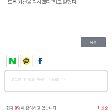
도록 최선을 다하겠다
”
라고 말했다
.
사
이
트
정
보
목록
현재
0
명이 참여하고 있습니다.
최신순