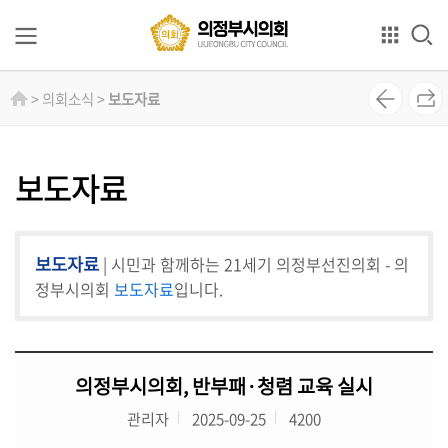
본문으로 바로가기
GNB메뉴 바로가기
의
> 의회소식 >
보도자료
회
소
개
보도자료
의
원
보도자료
| 시민과 함께하는 21세기 의정부선진의회 - 의
소
개
정부시의회
보도자료
입니다.
상
임
의정부시의회, 반부패·청렴 교육 실시
위
원
관리자
2025-09-25
4200
회