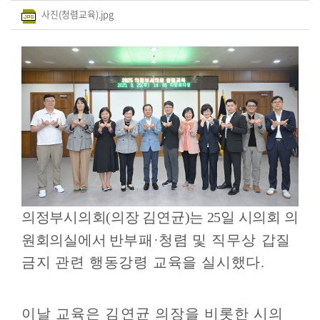
사진(청렴교육).jpg
의
회
소
식
의
원
연
구
단
체
의정부시의회
(
의장 김연균
)
는
25
일 시의회 의
회
원회의실에서
반부패
·
청렴 및
직무상
갑질
의
금지 관련 행동강령 교육을 실시했다
.
록
(의
안
이날 교육은 김연균 의장을 비롯한 시의
정