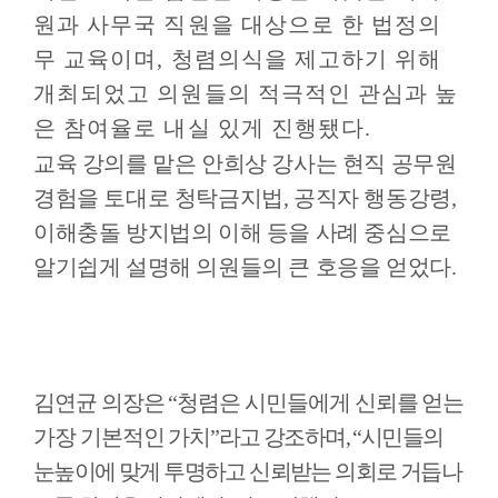
보)
원과 사무국 직원을 대상으로 한 법정의
무 교육이며
,
청렴의식을 제고하기 위해
영
개최되었고 의원들의 적극적인 관심과 높
상
은 참여율로 내실 있게 진행됐다
.
회
의
교육 강의를 맡은 안희상 강사는 현직 공무원
록
경험을 토대로 청탁금지법
,
공직자 행동강령
,
이해충돌 방지법의 이해 등을 사례 중심으로
참
여
알기쉽게 설명해 의원들의 큰 호응을 얻었다
.
마
당
정
보
김연균 의장은
“
청렴은 시민들에게 신뢰를 얻는
공
가장 기본적인 가치
”
라고 강조하며
, “
시민들의
개
눈높이에 맞게 투명하고 신뢰받는 의회로 거듭나